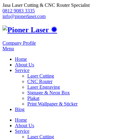
Jasa Laser Cutting & CNC Router Specialist
0812 9083 3335
info@pionerlaser.com
Company Profile
Menu
Home
About Us
Service
Laser Cutting
CNC Router
Laser Engraving
Signage & Neon Box
Plakat
Print Wallpaper & Sticker
Blog
Home
About Us
Service
Laser Cutting