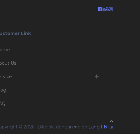
ustomer Link
ome
bout Us
ervice
log
AQ
pyright © 2026.
Dikelola dengan ♥ oleh
Langit Nilai