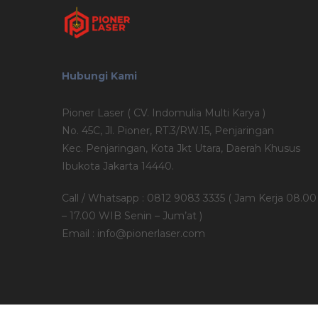
Hubungi Kami
Pioner Laser ( CV. Indomulia Multi Karya )
No. 45C, Jl. Pioner, RT.3/RW.15, Penjaringan
Kec. Penjaringan, Kota Jkt Utara, Daerah Khusus
Ibukota Jakarta 14440.
Call / Whatsapp : 0812 9083 3335 ( Jam Kerja 08.00
– 17.00 WIB Senin – Jum’at )
Email : info@pionerlaser.com