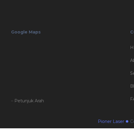
Google Maps
C
H
A
S
B
F
–
Petunjuk Arah
Pioner Laser ✹
Co