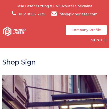
Jasa Laser Cutting & CNC Router Specialist
0812 9083 3335
info@pionerlaser.com
Company Profile
MENU
Shop Sign