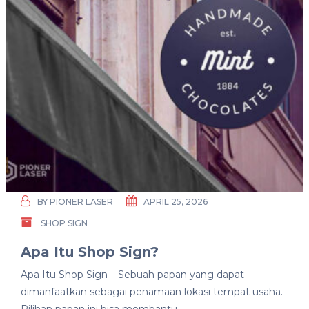
BY
PIONER LASER
APRIL 25, 2026
SHOP SIGN
Apa Itu Shop Sign?
Apa Itu Shop Sign – Sebuah papan yang dapat
dimanfaatkan sebagai penamaan lokasi tempat usaha.
Pilihan papan ini bisa membantu …