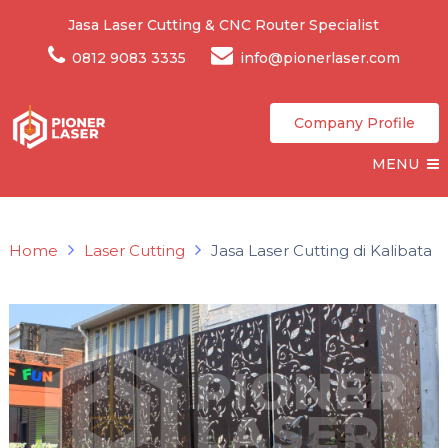
Jasa Laser Cutting & CNC Router Specialist
0812 9083 3335
info@pionerlaser.com
Company Profile
MENU
Home
Laser Cutting
Jasa Laser Cutting di Kalibata