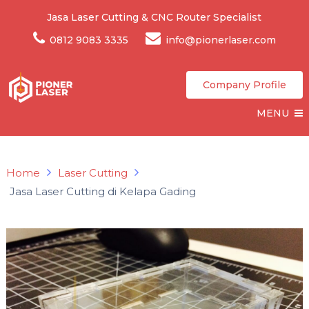
Jasa Laser Cutting & CNC Router Specialist
0812 9083 3335
info@pionerlaser.com
Company Profile
MENU
Home
Laser Cutting
Jasa Laser Cutting di Kelapa Gading