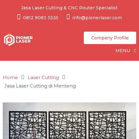
Jasa Laser Cutting & CNC Router Specialist
0812 9083 3335
info@pionerlaser.com
Company Profile
MENU
Home
Laser Cutting
Jasa Laser Cutting di Menteng