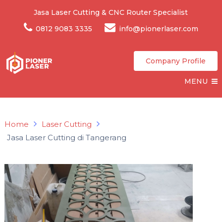
Jasa Laser Cutting & CNC Router Specialist
0812 9083 3335
info@pionerlaser.com
Company Profile
MENU
Home
Laser Cutting
Jasa Laser Cutting di Tangerang