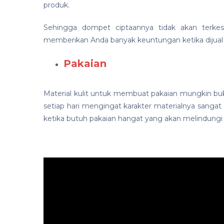
produk.
Sehingga dompet ciptaannya tidak akan terkesa
memberikan Anda banyak keuntungan ketika dijua
Pakaian
Material kulit untuk membuat pakaian mungkin bukan
setiap hari mengingat karakter materialnya sangat te
ketika butuh pakaian hangat yang akan melindungi t