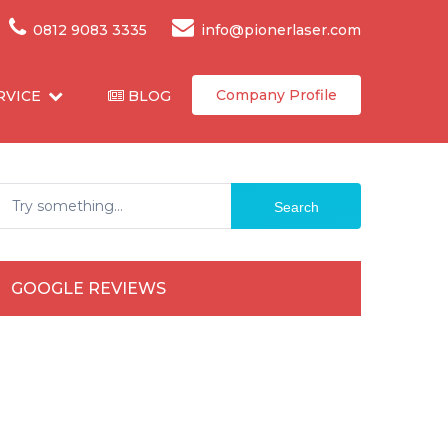
0812 9083 3335
info@pionerlaser.com
Company Profile
RVICE
BLOG
Search
GOOGLE REVIEWS