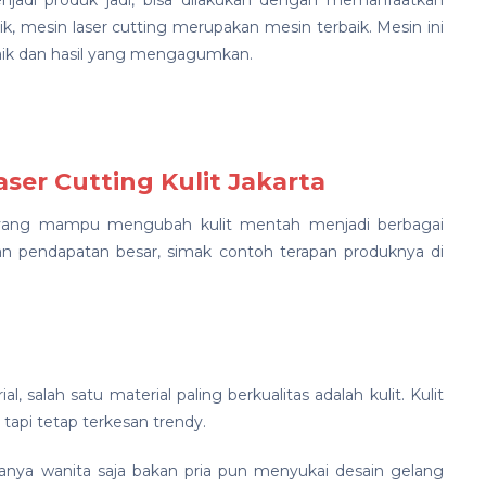
adi produk jadi, bisa dilakukan dengan memanfaatkan
k, mesin laser cutting merupakan mesin terbaik. Mesin ini
k dan hasil yang mengagumkan.
ser Cutting Kulit Jakarta
ng yang mampu mengubah kulit mentah menjadi berbagai
kan pendapatan besar, simak contoh terapan produknya di
l, salah satu material paling berkualitas adalah kulit. Kulit
tapi tetap terkesan trendy.
hanya wanita saja bakan pria pun menyukai desain gelang