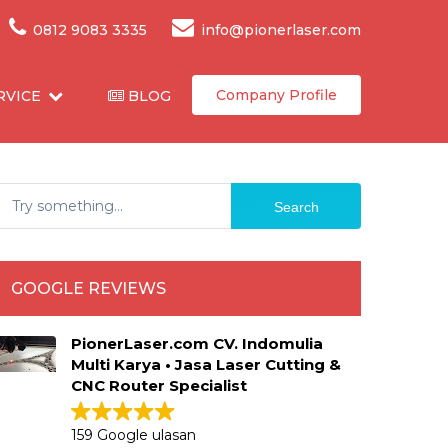
0812 9083 3335
info@pionerlaser.com
Company Profile
RVICE
BLOG
Search
GOOGLE REVIEWS
PionerLaser.com CV. Indomulia
Multi Karya • Jasa Laser Cutting &
CNC Router Specialist
159 Google ulasan