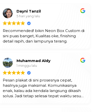
Dayni Tanzil
5 hari yang lalu
Recommended! bikin Neon Box Custom di
sini puas banget, Kualitas oke, finishing
detail rapih, dan lampunya terang.
Muhammad Aldy
1 minggu lalu
Pesan plakat di sini prosesnya cepat,
hasilnya juga maksimal. Komunikasinya
enak, kalau ada kendala langsung dikasih
solusi. Jadi tetap selesai tepat waktu sesuai
ekspektasi. Mantap!