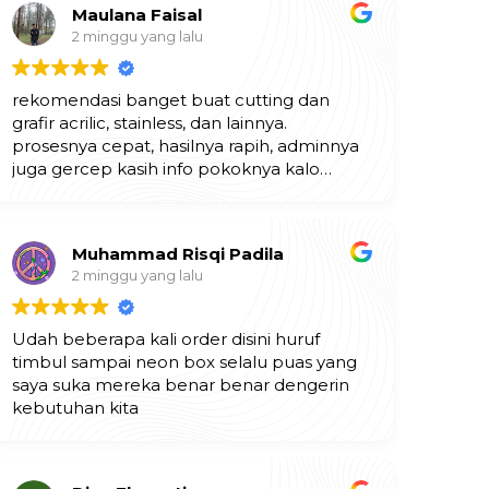
Maulana Faisal
2 minggu yang lalu
rekomendasi banget buat cutting dan
grafir acrilic, stainless, dan lainnya.
prosesnya cepat, hasilnya rapih, adminnya
juga gercep kasih info pokoknya kalo
butuh jasa grafir laser, langsung aja ke
indomulia multi karya. mantapp!!
Muhammad Risqi Padila
2 minggu yang lalu
Udah beberapa kali order disini huruf
timbul sampai neon box selalu puas yang
saya suka mereka benar benar dengerin
kebutuhan kita