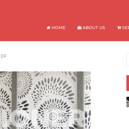
HOME
ABOUT US
SE
 MDF