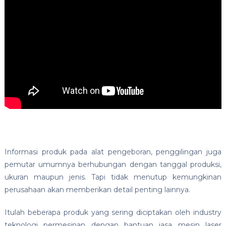
Informasi produk pada alat pengeboran, penggilingan juga
pemutar umumnya berhubungan dengan tanggal produksi,
ukuran maupun jenis. Tapi tidak menutup kemungkinan
perusahaan akan memberikan detail penting lainnya.
Itulah beberapa produk yang sering diciptakan oleh industry
teknologi permesinan dengan bantuan jasa mesin laser