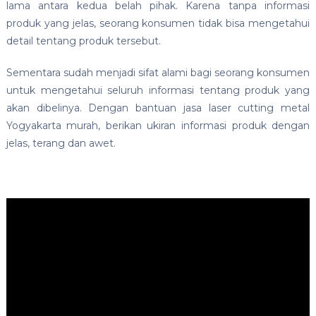
lama antara kedua belah pihak. Karena tanpa informasi
produk yang jelas, seorang konsumen tidak bisa mengetahui
detail tentang produk tersebut.
Sementara sudah menjadi sifat alami bagi seorang konsumen
untuk mengetahui seluruh informasi tentang produk yang
akan dibelinya. Dengan bantuan jasa laser cutting metal
Yogyakarta murah, berikan ukiran informasi produk dengan
jelas, terang dan awet.