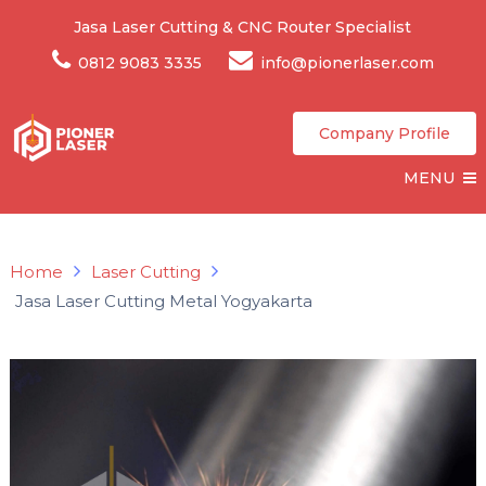
Jasa Laser Cutting & CNC Router Specialist
0812 9083 3335
info@pionerlaser.com
Company Profile
MENU
Home
Laser Cutting
Jasa Laser Cutting Metal Yogyakarta