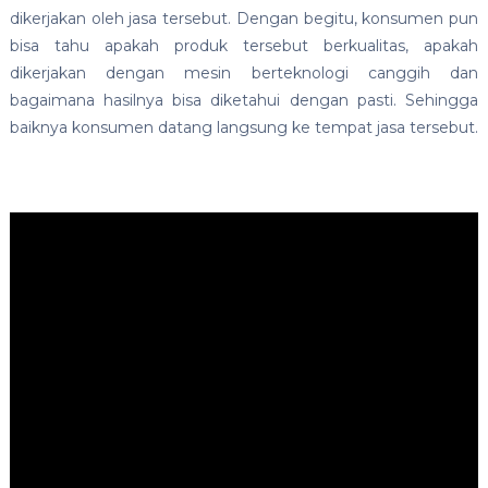
dikerjakan oleh jasa tersebut. Dengan begitu, konsumen pun
bisa tahu apakah produk tersebut berkualitas, apakah
dikerjakan dengan mesin berteknologi canggih dan
bagaimana hasilnya bisa diketahui dengan pasti. Sehingga
baiknya konsumen datang langsung ke tempat jasa tersebut.