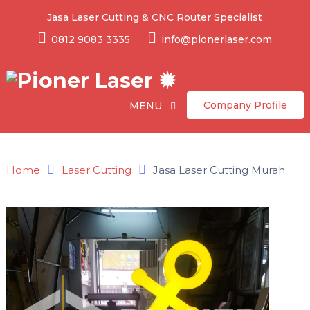
Jasa Laser Cutting & CNC Router Specialist
0812 9083 3335
info@pionerlaser.com
Company Profile
MENU
Home
Laser Cutting
Jasa Laser Cutting Murah