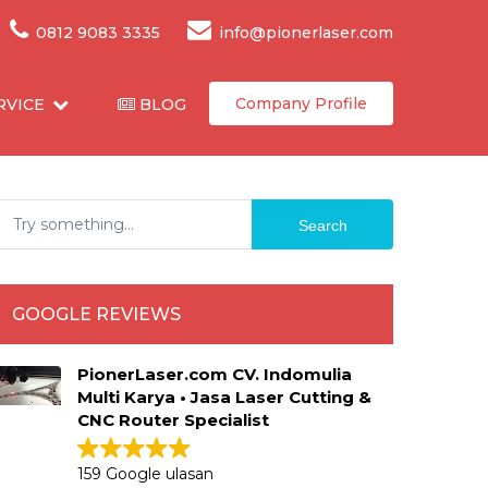
0812 9083 3335
info@pionerlaser.com
Company Profile
RVICE
BLOG
Search
GOOGLE REVIEWS
PionerLaser.com CV. Indomulia
Multi Karya • Jasa Laser Cutting &
CNC Router Specialist
159 Google ulasan