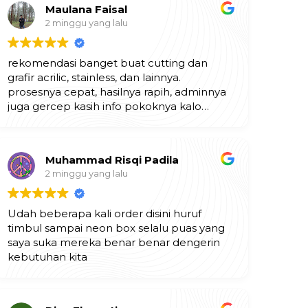
Maulana Faisal
2 minggu yang lalu
rekomendasi banget buat cutting dan
grafir acrilic, stainless, dan lainnya.
prosesnya cepat, hasilnya rapih, adminnya
juga gercep kasih info pokoknya kalo
butuh jasa grafir laser, langsung aja ke
indomulia multi karya. mantapp!!
Muhammad Risqi Padila
2 minggu yang lalu
Udah beberapa kali order disini huruf
timbul sampai neon box selalu puas yang
saya suka mereka benar benar dengerin
kebutuhan kita