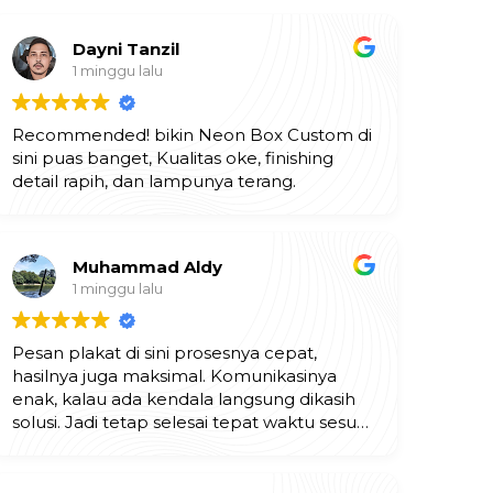
Dayni Tanzil
1 minggu lalu
Recommended! bikin Neon Box Custom di
sini puas banget, Kualitas oke, finishing
detail rapih, dan lampunya terang.
Muhammad Aldy
1 minggu lalu
Pesan plakat di sini prosesnya cepat,
hasilnya juga maksimal. Komunikasinya
enak, kalau ada kendala langsung dikasih
solusi. Jadi tetap selesai tepat waktu sesuai
ekspektasi. Mantap!