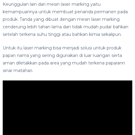
Keunggulan lain dari mesin laser marking yaitu
kemampuannya untuk membuat penanda permanen pada
produk. Tanda yang dibuat dengan mesin laser marking
cenderung lebih tahan lama dan tidak mudah pudar bahkan
setelah terkena suhu tinggi atau bahkan kimia sekalipun.
Untuk itu laser marking bisa menjadi solusi untuk produk
papan nama yang sering digunakan di luar ruangan serta
aman diletakkan pada area yang mudah terkena paparann
sinar matahari.