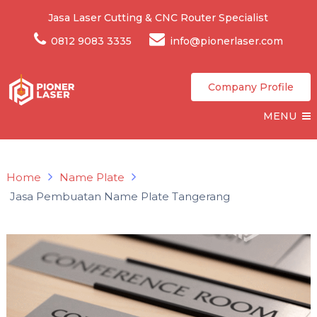
Jasa Laser Cutting & CNC Router Specialist
0812 9083 3335
info@pionerlaser.com
Company Profile
MENU
Home
Name Plate
Jasa Pembuatan Name Plate Tangerang