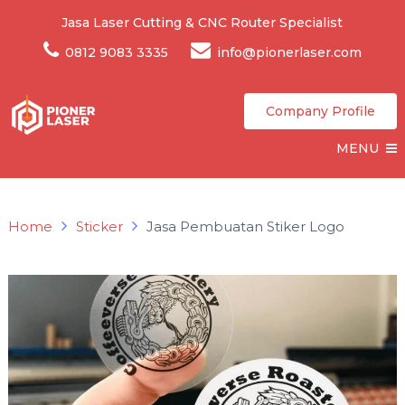
Jasa Laser Cutting & CNC Router Specialist
0812 9083 3335
info@pionerlaser.com
Company Profile
MENU
Home
Sticker
Jasa Pembuatan Stiker Logo