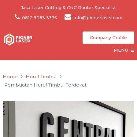
Jasa Laser Cutting & CNC Router Specialist
0812 9083 3335
info@pionerlaser.com
Company Profile
MENU
Home
Huruf Timbul
Pembuatan Huruf Timbul Terdekat