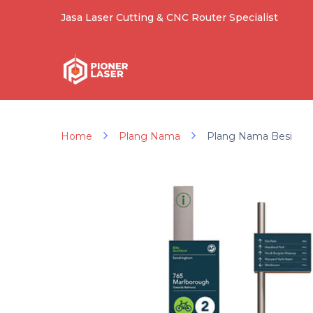
Jasa Laser Cutting & CNC Router Specialist
Home
Plang Nama
Plang Nama Besi