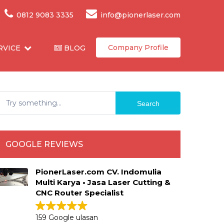
0812 9083 3335
info@pionerlaser.com
Company Profile
RVICE
BLOG
Search
GOOGLE REVIEWS
PionerLaser.com CV. Indomulia
Multi Karya • Jasa Laser Cutting &
CNC Router Specialist
159 Google ulasan