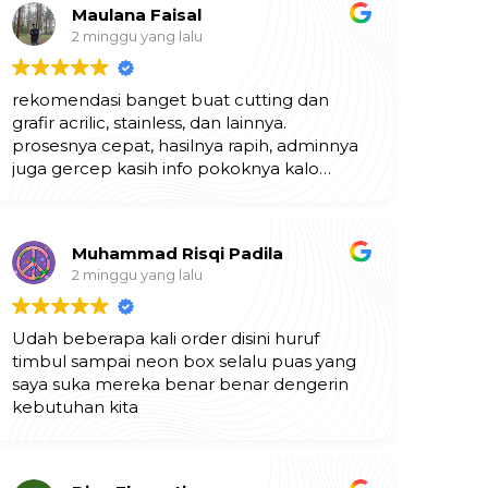
Maulana Faisal
2 minggu yang lalu
rekomendasi banget buat cutting dan
grafir acrilic, stainless, dan lainnya.
prosesnya cepat, hasilnya rapih, adminnya
juga gercep kasih info pokoknya kalo
butuh jasa grafir laser, langsung aja ke
indomulia multi karya. mantapp!!
Muhammad Risqi Padila
2 minggu yang lalu
Udah beberapa kali order disini huruf
timbul sampai neon box selalu puas yang
saya suka mereka benar benar dengerin
kebutuhan kita