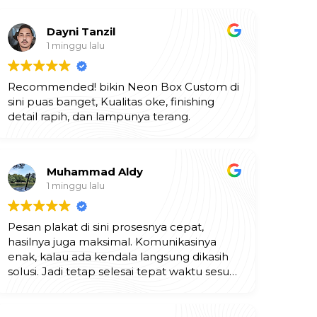
Dayni Tanzil
1 minggu lalu
Recommended! bikin Neon Box Custom di
sini puas banget, Kualitas oke, finishing
detail rapih, dan lampunya terang.
Muhammad Aldy
1 minggu lalu
Pesan plakat di sini prosesnya cepat,
hasilnya juga maksimal. Komunikasinya
enak, kalau ada kendala langsung dikasih
solusi. Jadi tetap selesai tepat waktu sesuai
ekspektasi. Mantap!