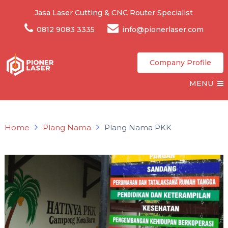
Jasa Laser Cutting & CNC Router Specialist
0812 9083 3335
info@pionerlaser.com
Company Profile
MENU
Home
Plang Nama
Plang Nama PKK