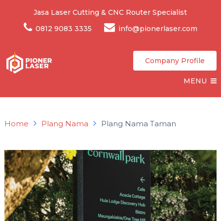
Jasa Laser Cutting & CNC Router Specialist
0812 9083 3335
info@pionerlaser.com
Company Profile
MENU
Home
Plang Nama
Plang Nama Taman