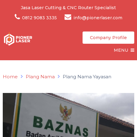
Jasa Laser Cutting & CNC Router Specialist
0812 9083 3335
info@pionerlaser.com
Company Profile
MENU
Home
Plang Nama
Plang Nama Yayasan