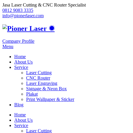
Jasa Laser Cutting & CNC Router Specialist
0812 9083 3335
info@pionerlaser.com
Company Profile
Menu
Home
About Us
Service
Laser Cutting
CNC Router
Laser Engraving
Signage & Neon Box
Plakat
Print Wallpaper & Sticker
Blog
Home
About Us
Service
Laser Cutting